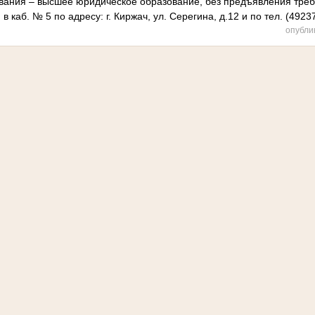
ания – высшее юридическое образование, без предъявления требо
 каб. № 5 по адресу: г. Киржач, ул. Серегина, д.12 и по тел. (4923
опубли