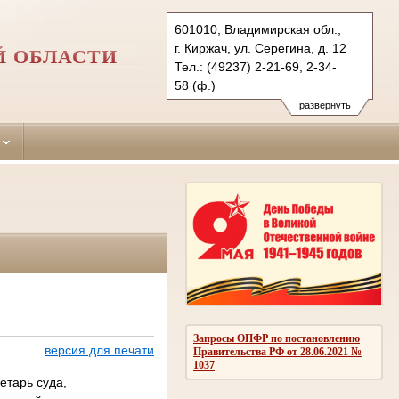
601010, Владимирская обл.,
г. Киржач, ул. Серегина, д. 12
Й ОБЛАСТИ
Тел.: (49237) 2-21-69, 2-34-
58 (ф.)
kirzhachsky.wld@sudrf.ru
развернуть
Запросы ОПФР по постановлению
версия для печати
Правительства РФ от 28.06.2021 №
1037
етарь суда,